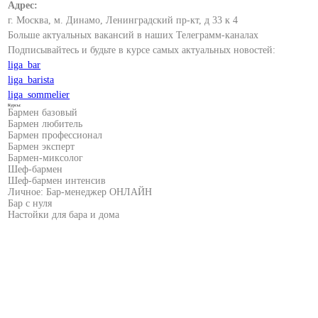
Адрес:
г. Москва, м. Динамо, Ленинградский пр-кт, д 33 к 4
Больше актуальных вакансий в наших Телеграмм-каналах
Подписывайтесь и будьте в курсе самых актуальных новостей:
liga_bar
liga_barista
liga_sommelier
Курсы:
Бармен базовый
Бармен любитель
Бармен профессионал
Бармен эксперт
Бармен-миксолог
Шеф-бармен
Шеф-бармен интенсив
Личное: Бар-менеджер ОНЛАЙН
Бар с нуля
Настойки для бара и дома