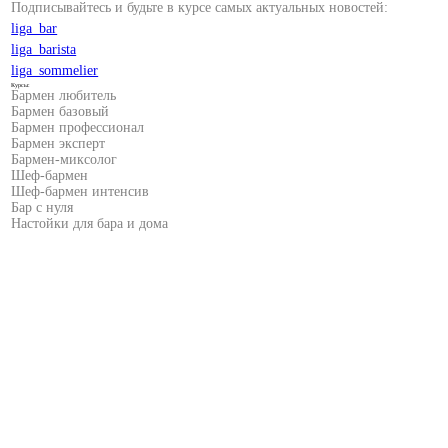
Подписывайтесь и будьте в курсе самых актуальных новостей:
liga_bar
liga_barista
liga_sommelier
Курсы:
Бармен любитель
Бармен базовый
Бармен профессионал
Бармен эксперт
Бармен-миксолог
Шеф-бармен
Шеф-бармен интенсив
Бар с нуля
Настойки для бара и дома