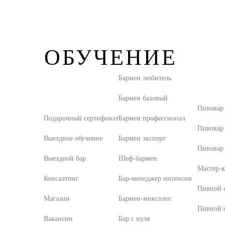
ОБУЧЕНИЕ
Бармен любитель
Бармен базовый
Пивовар
Подарочный сертификат
Бармен профессионал
Пивовар
Выездное обучение
Бармен эксперт
Пивовар 
Выездной бар
Шеф-бармен
Мастер-к
Консалтинг
Бар-менеджер интенсив
Пивной с
Магазин
Бармен-миксолог
Пивной 
Вакансии
Бар с нуля