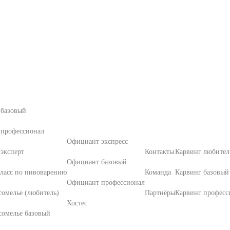
 базовый
 профессионал
Официант экспресс
эксперт
Контакты
Карвинг любител
Официант базовый
ласс по пивоварению
Команда
Карвинг базовый
Официант профессионал
омелье (любитель)
Партнёры
Карвинг професс
Хостес
сомелье базовый