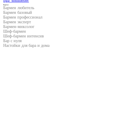
liga_sommelier
Курсы:
Бармен любитель
Бармен базовый
Бармен профессионал
Бармен эксперт
Бармен-миксолог
Шеф-бармен
Шеф-бармен интенсив
Бар с нуля
Настойки для бара и дома