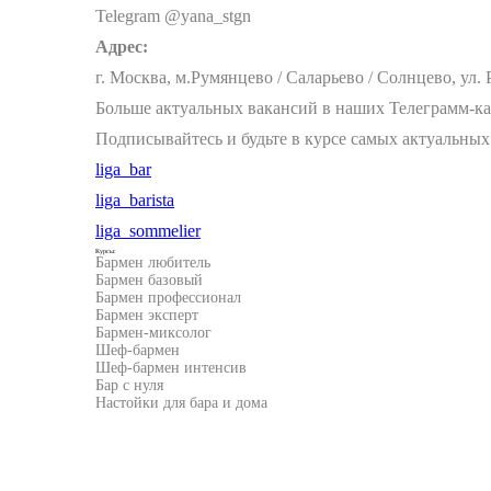
Telegram @yana_stgn
Адрес:
г. Москва, м.Румянцево / Саларьево / Солнцево, ул. 
Больше актуальных вакансий в наших Телеграмм-к
Подписывайтесь и будьте в курсе самых актуальных
liga_bar
liga_barista
liga_sommelier
Курсы:
Бармен любитель
Бармен базовый
Бармен профессионал
Бармен эксперт
Бармен-миксолог
Шеф-бармен
Шеф-бармен интенсив
Бар с нуля
Настойки для бара и дома