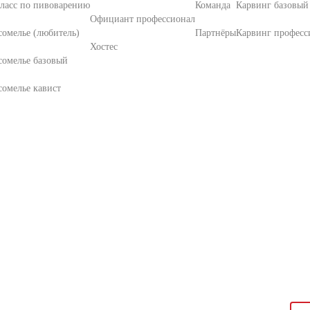
ласс по пивоварению
Команда
Карвинг базовый
Официант профессионал
омелье (любитель)
Партнёры
Карвинг професс
Хостес
сомелье базовый
омелье кавист