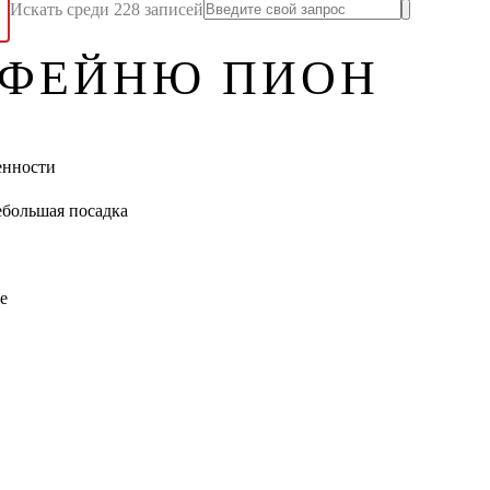
Искать среди 228 записей
ОФЕЙНЮ ПИОН
ренности
ебольшая посадка
е