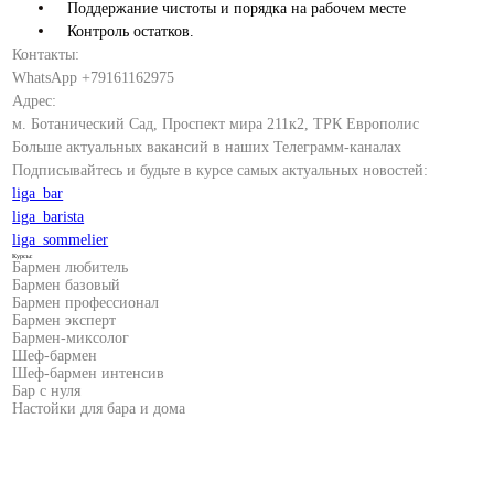
Поддержание чистоты и порядка на рабочем месте
Контроль остатков.
Контакты:
WhatsApp +79161162975
Адрес:
м. Ботанический Сад, Проспект мира 211к2, ТРК Европолис
Больше актуальных вакансий в наших Телеграмм-каналах
Подписывайтесь и будьте в курсе самых актуальных новостей:
liga_bar
liga_barista
liga_sommelier
Курсы:
Бармен любитель
Бармен базовый
Бармен профессионал
Бармен эксперт
Бармен-миксолог
Шеф-бармен
Шеф-бармен интенсив
Бар с нуля
Настойки для бара и дома