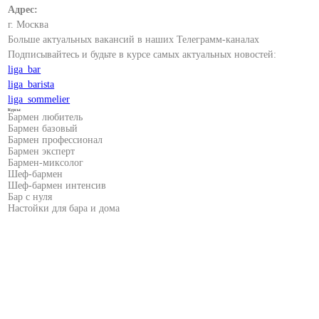
Адрес:
г. Москва
Больше актуальных вакансий в наших Телеграмм-каналах
Подписывайтесь и будьте в курсе самых актуальных новостей:
liga_bar
liga_barista
liga_sommelier
Курсы:
Бармен любитель
Бармен базовый
Бармен профессионал
Бармен эксперт
Бармен-миксолог
Шеф-бармен
Шеф-бармен интенсив
Бар с нуля
Настойки для бара и дома