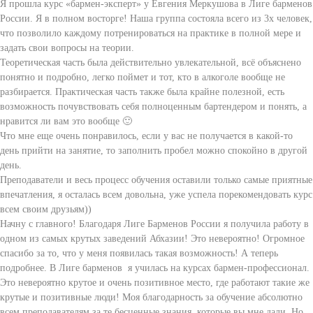
Я прошла курс «бармен-эксперт» у Евгения Меркушова в Лиге барменов
России. Я в полном восторге! Наша группа состояла всего из 3х человек,
что позволило каждому потренироваться на практике в полной мере и
задать свои вопросы на теории.
Теоретическая часть была действительно увлекательной, всё объяснено
понятно и подробно, легко поймет и тот, кто в алкоголе вообще не
разбирается. Практическая часть также была крайне полезной, есть
возможность почувствовать себя полноценным бартендером и понять, а
нравится ли вам это вообще 🙂
Что мне еще очень понравилось, если у вас не получается в какой-то
день прийти на занятие, то заполнить пробел можно спокойно в другой
день.
Преподаватели и весь процесс обучения оставили только самые приятные
впечатления, я осталась всем довольна, уже успела порекомендовать курс
всем своим друзьям))
Начну с главного! Благодаря Лиге Барменов России я получила работу в
одном из самых крутых заведений Абхазии! Это невероятно! Огромное
спасибо за то, что у меня появилась такая возможность! А теперь
подробнее. В Лиге барменов я училась на курсах бармен-профессионал.
Это невероятно крутое и очень позитивное место, где работают такие же
крутые и позитивные люди! Моя благодарность за обучение абсолютно
всем преподавателям за те бесценные знания, которые вы мне дали. Но