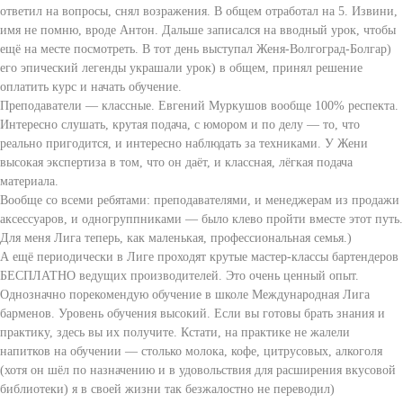
ответил на вопросы, снял возражения. В общем отработал на 5. Извини,
имя не помню, вроде Антон. Дальше записался на вводный урок, чтобы
ещё на месте посмотреть. В тот день выступал Женя-Волгоград-Болгар)
его эпический легенды украшали урок) в общем, принял решение
оплатить курс и начать обучение.
Преподаватели — классные. Евгений Муркушов вообще 100% респекта.
Интересно слушать, крутая подача, с юмором и по делу — то, что
реально пригодится, и интересно наблюдать за техниками. У Жени
высокая экспертиза в том, что он даёт, и классная, лёгкая подача
материала.
Вообще со всеми ребятами: преподавателями, и менеджерам из продажи
аксессуаров, и одногруппниками — было клево пройти вместе этот путь.
Для меня Лига теперь, как маленькая, профессиональная семья.)
А ещё периодически в Лиге проходят крутые мастер-классы бартендеров
БЕСПЛАТНО ведущих производителей. Это очень ценный опыт.
Однозначно порекомендую обучение в школе Международная Лига
барменов. Уровень обучения высокий. Если вы готовы брать знания и
практику, здесь вы их получите. Кстати, на практике не жалели
напитков на обучении — столько молока, кофе, цитрусовых, алкоголя
(хотя он шёл по назначению и в удовольствия для расширения вкусовой
библиотеки) я в своей жизни так безжалостно не переводил)