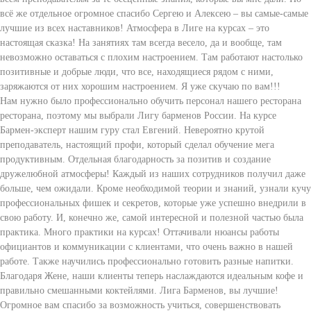
всё же отдельное огромное спасибо Сергею и Алексею – вы самые-самые
лучшие из всех наставников! Атмосфера в Лиге на курсах – это
настоящая сказка! На занятиях там всегда весело, да и вообще, там
невозможно оставаться с плохим настроением. Там работают настолько
позитивные и добрые люди, что все, находящиеся рядом с ними,
заряжаются от них хорошим настроением. Я уже скучаю по вам!!!
Нам нужно было профессионально обучить персонал нашего ресторана
ресторана, поэтому мы выбрали Лигу барменов России. На курсе
Бармен-эксперт нашим гуру стал Евгений. Невероятно крутой
преподаватель, настоящий профи, который сделал обучение мега
продуктивным. Отдельная благодарность за позитив и создание
дружелюбной атмосферы! Каждый из наших сотрудников получил даже
больше, чем ожидали. Кроме необходимой теории и знаний, узнали кучу
профессиональных фишек и секретов, которые уже успешно внедрили в
свою работу. И, конечно же, самой интересной и полезной частью была
практика. Много практики на курсах! Оттачивали нюансы работы
официантов и коммуникации с клиентами, что очень важно в нашей
работе. Также научились профессионально готовить разные напитки.
Благодаря Жене, наши клиенты теперь наслаждаются идеальным кофе и
правильно смешанными коктейлями. Лига Барменов, вы лучшие!
Огромное вам спасибо за возможность учиться, совершенствовать