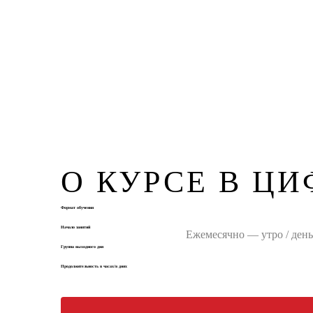
О КУРСЕ В ЦИ
Формат обучения
Начало занятий
Ежемесячно — утро / день 
Группа выходного дня
Продолжительность в часах/в днях