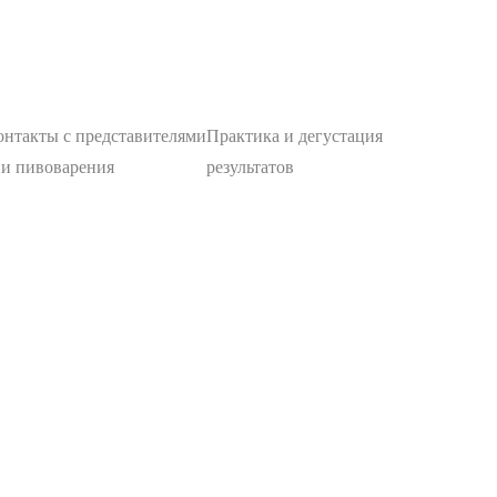
нтакты с представителями
Практика и дегустация
и пивоварения
результатов