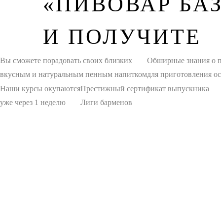
«ПИВОВАР БА
И ПОЛУЧИТЕ
Вы сможете порадовать своих близких
Обширные знания о п
вкусным и натуральным пенным напитком
для приготовления о
Наши курсы окупаются
Престижный сертификат выпускника
уже через 1 неделю
Лиги барменов