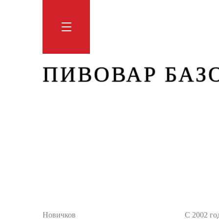
Обучение
Тренинги
Блог
Мага
ПИВОВАР БАЗ
Новичков
С 2002 го