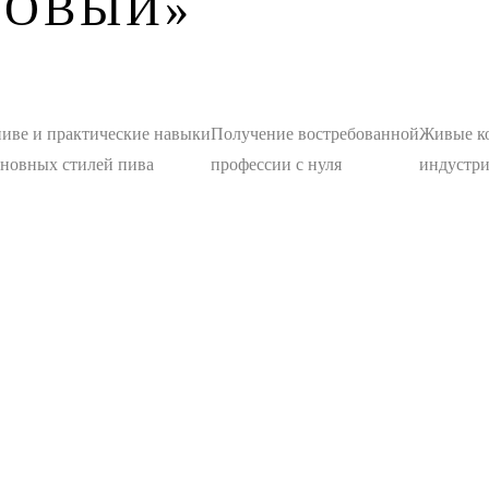
ЗОВЫЙ»
иве и практические навыки
Получение востребованной
Живые ко
сновных стилей пива
профессии с нуля
индустри