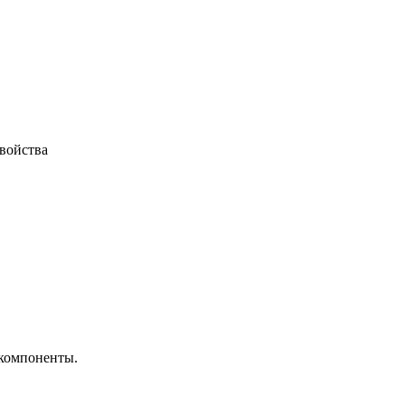
войства
 компоненты.