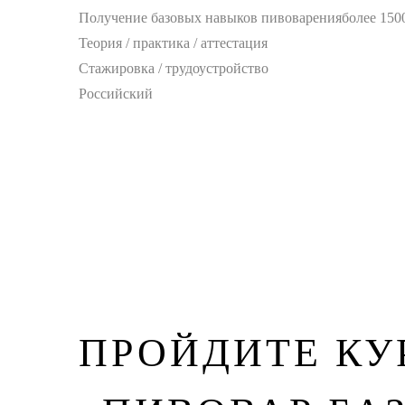
Получение базовых навыков пивоварения
более 150
Теория / практика / аттестация
Стажировка / трудоустройство
Российский
ПРОЙДИТЕ КУ