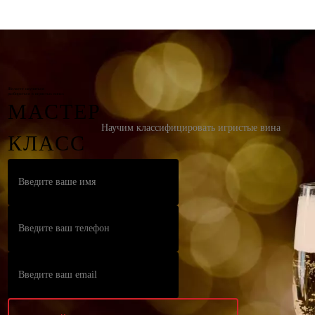
Желаете научиться
разбираться в игристых винах
МАСТЕР
Научим классифицировать игристые вина
КЛАСС