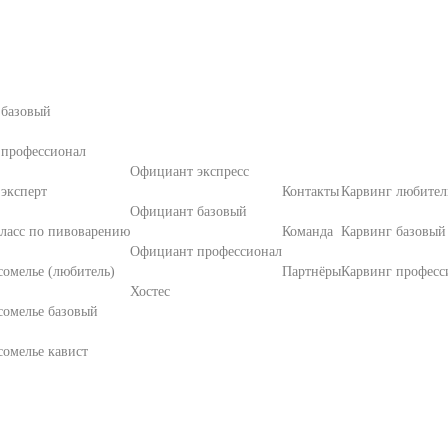
 базовый
 профессионал
Официант экспресс
эксперт
Контакты
Карвинг любител
Официант базовый
ласс по пивоварению
Команда
Карвинг базовый
Официант профессионал
омелье (любитель)
Партнёры
Карвинг професс
Хостес
сомелье базовый
омелье кавист