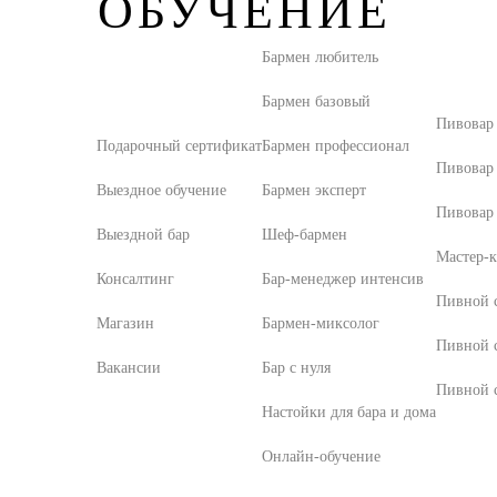
ОБУЧЕНИЕ
Бармен любитель
Бармен базовый
Пивовар
Подарочный сертификат
Бармен профессионал
Пивовар
Выездное обучение
Бармен эксперт
Пивовар 
Выездной бар
Шеф-бармен
Мастер-к
Консалтинг
Бар-менеджер интенсив
Пивной с
Магазин
Бармен-миксолог
Пивной 
Вакансии
Бар с нуля
Пивной с
Настойки для бара и дома
Онлайн-обучение