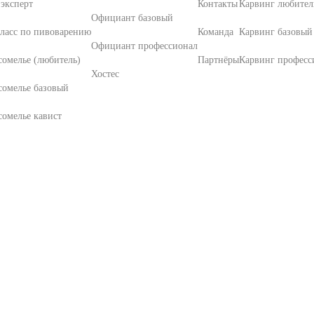
эксперт
Контакты
Карвинг любител
Официант базовый
ласс по пивоварению
Команда
Карвинг базовый
Официант профессионал
омелье (любитель)
Партнёры
Карвинг професс
Хостес
сомелье базовый
омелье кавист