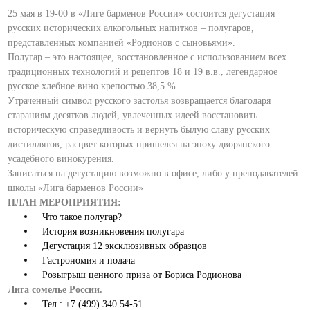
25 мая в 19-00 в «Лиге барменов России» состоится дегустация
русских исторических алкогольных напитков – полугаров,
представленных компанией «Родионов с сыновьями».
Полугар – это настоящее, восстановленное с использованием всех
традиционных технологий и рецептов 18 и 19 в.в., легендарное
русское хлебное вино крепостью 38,5 %.
Утраченный символ русского застолья возвращается благодаря
стараниям десятков людей, увлеченных идеей восстановить
историческую справедливость и вернуть былую славу русских
дистиллятов, расцвет которых пришелся на эпоху дворянского
усадебного винокурения.
Записаться на дегустацию возможно в офисе, либо у преподавателей
школы «Лига барменов России»
ПЛАН МЕРОПРИЯТИЯ:
Что такое полугар?
История возникновения полугара
Дегустация 12 эксклюзивных образцов
Гастрономия и подача
Розыгрыш ценного приза от Бориса Родионова
Лига сомелье России.
Тел.: +7 (499) 340 54-51