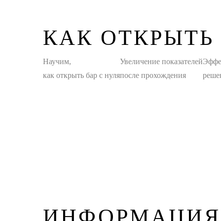
КАК ОТКРЫТЬ
Научим,
Увеличение показателей
Эффе
как открыть бар с нуля
после прохождения
реше
ИНФОРМАЦИЯ