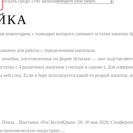
Искать среди 1190 записей
ЙКА
м инвентарем, с помощью которого снимают остатки начатых бу
азначен для работы с определенным напитком.
линейки, изготовленные по форме бутылки — они подставляются 
остатки с 4 различных напитков («четыре в одном»). Для измере
а ней след. Если в баре используется какой-то редкий напиток, 
г. Пенза…
Выставка «РосЭкспоКрым» 28–30 мая 2026; Симфероп
 гастрономическую индустрию….