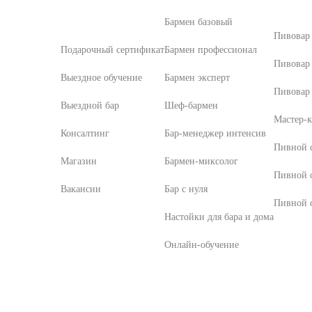
Бармен базовый
Пивовар
Подарочный сертификат
Бармен профессионал
Пивовар
Выездное обучение
Бармен эксперт
Пивовар 
Выездной бар
Шеф-бармен
Мастер-к
Консалтинг
Бар-менеджер интенсив
Пивной с
Магазин
Бармен-миксолог
Пивной 
Вакансии
Бар с нуля
Пивной с
Настойки для бара и дома
Онлайн-обучение