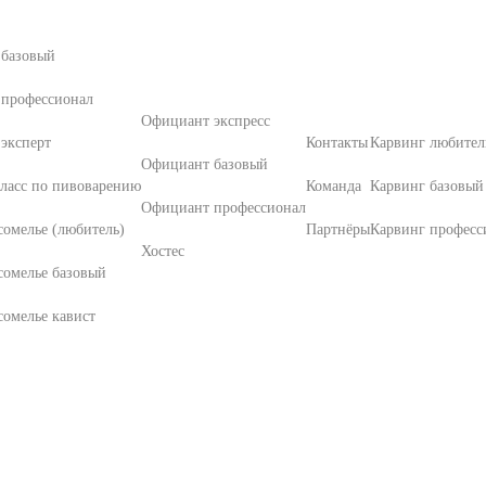
 базовый
 профессионал
Официант экспресс
эксперт
Контакты
Карвинг любител
Официант базовый
ласс по пивоварению
Команда
Карвинг базовый
Официант профессионал
омелье (любитель)
Партнёры
Карвинг професс
Хостес
сомелье базовый
омелье кавист