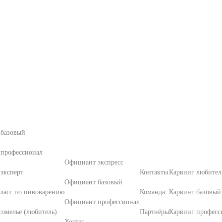
 базовый
 профессионал
Официант экспресс
эксперт
Контакты
Карвинг любител
Официант базовый
ласс по пивоварению
Команда
Карвинг базовый
Официант профессионал
омелье (любитель)
Партнёры
Карвинг професс
Хостес