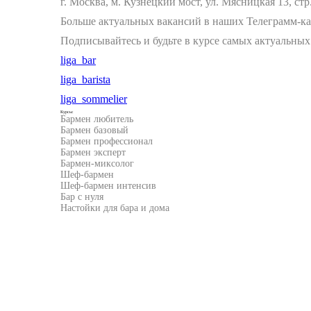
г. Москва, м. Кузнецкий мост, ул. Мясницкая 13, стр
Больше актуальных вакансий в наших Телеграмм-к
Подписывайтесь и будьте в курсе самых актуальных
liga_bar
liga_barista
liga_sommelier
Курсы:
Бармен любитель
Бармен базовый
Бармен профессионал
Бармен эксперт
Бармен-миксолог
Шеф-бармен
Шеф-бармен интенсив
Бар с нуля
Настойки для бара и дома