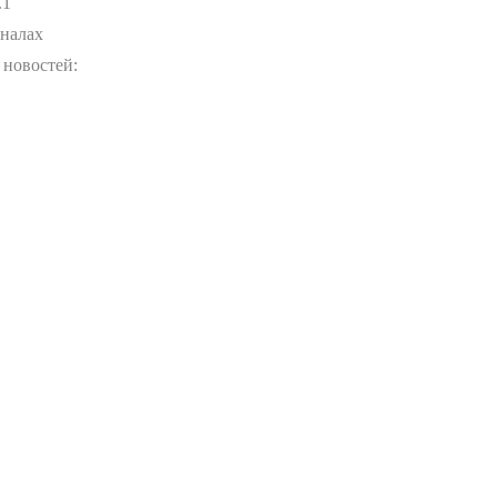
.1
аналах
 новостей: