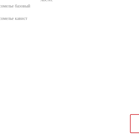
сомелье базовый
омелье кавист