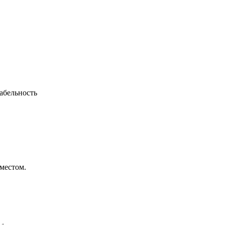
абельность
местом.