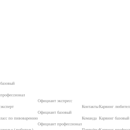
 базовый
 профессионал
Официант экспресс
эксперт
Контакты
Карвинг любител
Официант базовый
ласс по пивоварению
Команда
Карвинг базовый
Официант профессионал
омелье (любитель)
Партнёры
Карвинг професс