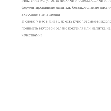
Моктейли могут быть лёгкими и освежающими или н
ферментированные напитки, безалкогольные дистилл
вкусовые впечатления
К слову, у нас в Лига Бар есть курс “Бармен-миксол
понимать вкусовой баланс коктейля или напитка н
качествами!