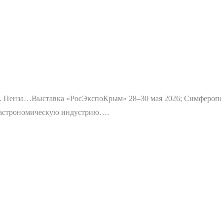
г. Пенза…
Выставка «РосЭкспоКрым» 28–30 мая 2026; Симфероп
 гастрономическую индустрию….