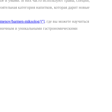
е и умами. В них часто используют травы, специи,
оятельная категория напитков, которая дарит новые
barmenov/barmen-miksolog/)”]
, где вы можете научиться
армоничным и уникальными гастрономическими