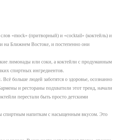
слов «mock» (притворный) и «cocktail» (коктейль) и
 и на Ближнем Востоке, и постепенно они
дкие лимонады или соки, а коктейли с продуманным
епких спиртных ингредиентов.
 Всё больше людей заботятся о здоровье, осознанно
Бармены и рестораны подхватили этот тренд, начали
моктейли перестали быть просто детскими
вы спиртным напиткам с насыщенным вкусом. Это