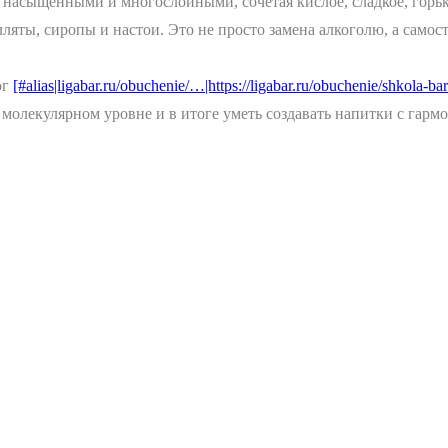
асыщенными и многослойными, сочетая кислое, сладкое, горько
яты, сиропы и настои. Это не просто замена алкоголю, а самост
ог
[#alias|ligabar.ru/obuchenie/…|https://ligabar.ru/obuchenie/shkola-
а молекулярном уровне и в итоге уметь создавать напитки с г