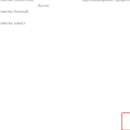
Хостес
сомелье базовый
омелье кавист