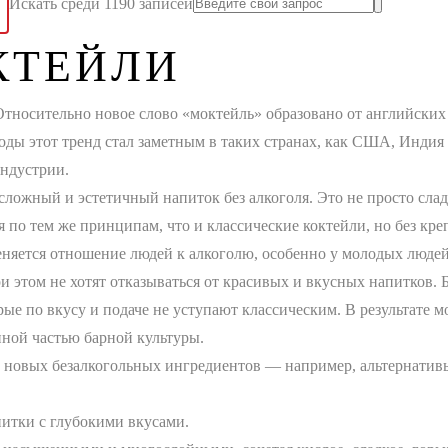
Искать среди 1190 записей
КТЕЙЛИ
 Относительно новое слово «моктейль» образовано от английских 
годы этот тренд стал заметным в таких странах, как США, Индия
индустрии.
сложный и эстетичный напиток без алкоголя. Это не просто сла
я по тем же принципам, что и классические коктейли, но без кр
еняется отношение людей к алкоголю, особенно у молодых людей.
 этом не хотят отказываться от красивых и вкусных напитков. 
рые по вкусу и подаче не уступают классическим. В результате 
нной частью барной культуры.
го новых безалкогольных ингредиентов — например, альтернати
итки с глубокими вкусами.