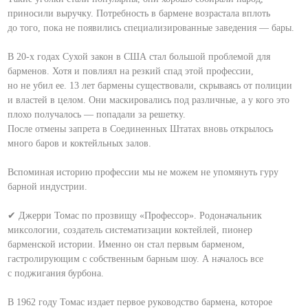
приносили выручку. Потребность в бармене возрастала вплоть
до того, пока не появились специализированные заведения — бары.
⠀
В 20-х годах Сухой закон в США стал большой проблемой для
барменов. Хотя и повлиял на резкий спад этой профессии,
но не убил ее. 13 лет бармены существовали, скрываясь от полиции
и властей в целом. Они маскировались под различные, а у кого это
плохо получалось — попадали за решетку.
После отмены запрета в Соединенных Штатах вновь открылось
много баров и коктейльных залов.
⠀
Вспоминая историю профессии мы не можем не упомянуть гуру
барной индустрии.
⠀
✔ Джерри Томас по прозвищу «Профессор». Родоначальник
миксологии, создатель систематизации коктейлей, пионер
барменской истории. Именно он стал первым барменом,
гастролирующим с собственным барным шоу. А началось все
с поджигания бурбона.
⠀
В 1962 году Томас издает первое руководство бармена, которое