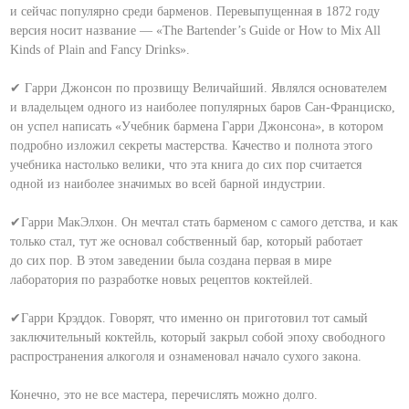
и сейчас популярно среди барменов. Перевыпущенная в 1872 году
версия носит название — «The Bartender’s Guide or How to Mix All
Kinds of Plain and Fancy Drinks».
⠀
✔ Гарри Джонсон по прозвищу Величайший. Являлся основателем
и владельцем одного из наиболее популярных баров Сан-Франциско,
он успел написать «Учебник бармена Гарри Джонсона», в котором
подробно изложил секреты мастерства. Качество и полнота этого
учебника настолько велики, что эта книга до сих пор считается
одной из наиболее значимых во всей барной индустрии.
⠀
✔Гарри МакЭлхон. Он мечтал стать барменом с самого детства, и как
только стал, тут же основал собственный бар, который работает
до сих пор. В этом заведении была создана первая в мире
лаборатория по разработке новых рецептов коктейлей.
⠀
✔Гарри Крэддок. Говорят, что именно он приготовил тот самый
заключительный коктейль, который закрыл собой эпоху свободного
распространения алкоголя и ознаменовал начало сухого закона.
⠀
Конечно, это не все мастера, перечислять можно долго.