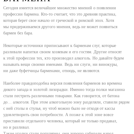
Сегодня имеется величайшее множество мнений о появлении
профессии бармена. Кто-то считает, что это древняя практика,
которая берет свое начало от греческой и римской эпох. Хотя
мы придерживаемся другого мнения, ведь не может появиться
бармен без бара.
⠀
Некоторые источники приписывают к барменам слуг, которые
разливали напитки своим хозяевам и его гостям. Другие относят
к этой профессии тех, кто производил алкоголь. Но давайте будем
называть вещи своими именами. Ведь ни слуги, ни винокуры,
ни даже буфетчицы барменами, отнюдь, не являются.
⠀
Наиболее правдоподобна версия появления барменов во времена
дикого запада и золотой лихорадки. Именно тогда полки магазина
стали пестрить различными товарами. Как говорится, от батона
до… алкоголя. При этом алкогольную зону разделяли, ставили рядом
с ней столы и стулья, ну чтоб можно было не отходя от кассы
удовлетворить свои потребности. А позже к этой зоне вовсе
приставили отдельного человека, который не только продавал,
но и разливал.
Такие уголки стали популярны, они хорошо собирали народ,