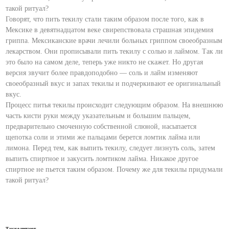
такой ритуал?
Говорят, что пить текилу стали таким образом после того, как в
Мексике в девятнадцатом веке свирепствовала страшная эпидемия
гриппа. Мексиканские врачи лечили больных гриппом своеобразным
лекарством. Они прописывали пить текилу с солью и лаймом. Так ли
это было на самом деле, теперь уже никто не скажет. Но другая
версия звучит более правдоподобно — соль и лайм изменяют
своеобразный вкус и запах текилы и подчеркивают ее оригинальный
вкус.
Процесс питья текилы происходит следующим образом. На внешнюю
часть кисти руки между указательным и большим пальцем,
предварительно смоченную собственной слюной, насыпается
щепотка соли и этими же пальцами берется ломтик лайма или
лимона. Перед тем, как выпить текилу, следует лизнуть соль, затем
выпить спиртное и закусить ломтиком лайма. Никакое другое
спиртное не пьется таким образом. Почему же для текилы придумали
такой ритуал?