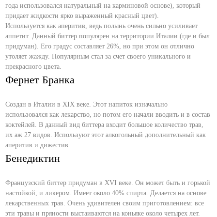
года использовался натуральный на карминовой основе), который
придает жидкости ярко выраженный красный цвет).
Используется как аперитив, ведь полынь очень сильно усиливает
аппетит. Данный биттер популярен на территории Италии (где и был
придуман). Его градус составляет 26%, но при этом он отлично
утоляет жажду. Популярным стал за счет своего уникального и
прекрасного цвета.
Фернет Бранка
Создан в Италии в XIX веке. Этот напиток изначально
использовался как лекарство, но потом его начали вводить и в состав
коктейлей. В данный вид биттера входит большое количество трав,
их аж 27 видов. Используют этот алкогольный дополнительный как
аперитив и дижестив.
Бенедиктин
Французский биттер придуман в XVI веке. Он может быть и горькой
настойкой, и ликером. Имеет около 40% спирта. Делается на основе
лекарственных трав. Очень удивителен своим приготовлением: все
эти травы и пряности выстаиваются на коньяке около четырех лет.