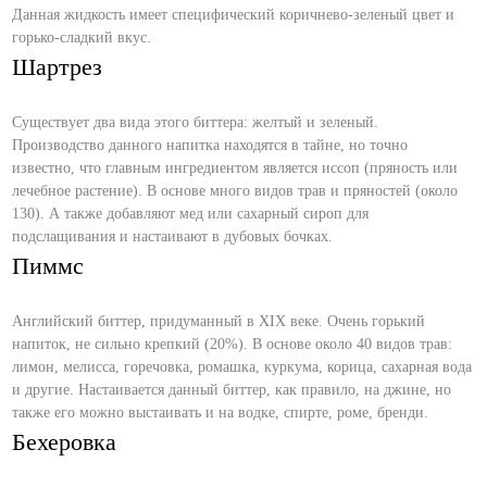
Данная жидкость имеет специфический коричнево-зеленый цвет и
горько-сладкий вкус.
Шартрез
Существует два вида этого биттера: желтый и зеленый.
Производство данного напитка находятся в тайне, но точно
известно, что главным ингредиентом является иссоп (пряность или
лечебное растение). В основе много видов трав и пряностей (около
130). А также добавляют мед или сахарный сироп для
подслащивания и настаивают в дубовых бочках.
Пиммс
Английский биттер, придуманный в XIX веке. Очень горький
напиток, не сильно крепкий (20%). В основе около 40 видов трав:
лимон, мелисса, горечовка, ромашка, куркума, корица, сахарная вода
и другие. Настаивается данный биттер, как правило, на джине, но
также его можно выстаивать и на водке, спирте, роме, бренди.
Бехеровка